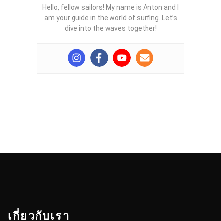
Hello, fellow sailors! My name is Anton and I
am your guide in the world of surfing. Let’s
dive into the waves together!
เกี่ยวกับเรา