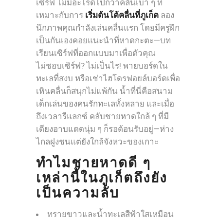
เซิร์ฟ ไม่มีอะไรดีไปกว่าคลื่นเบา ๆ ที่
เหมาะกับการ
เริ่มต้นโต้คลื่นที่ภูเก็ต
ลอง
นึกภาพคุณกำลังเล่นคลื่นแรก โดยมีครูฝึก
เป็นกันเองคอยแนะนำที่หาดกะตะ—บท
เรียนเซิร์ฟที่ออกแบบมาเพื่อตัวคุณ
ไม่ชอบเซิร์ฟ? ไม่เป็นไร! พายบอร์ดใน
ทะเลที่สงบ หรือเช่าไฮโดรฟอยล์บอร์ดเพื่อ
เหินคลื่นก็สนุกไม่แพ้กัน น้ำที่นี่คือสนาม
เด็กเล่นของคนรักทะเลทั้งหลาย และเมื่อ
ถึงเวลารีแลกซ์ คลับชายหาดใกล้ ๆ ที่มี
เตียงอาบแดดนุ่ม ๆ ก็รอต้อนรับอยู่—ห่าง
ไกลฝูงชนแต่ยังใกล้จังหวะของเกาะ
ทำไมชายหาดดี ๆ
เหล่านี้ในภูเก็ตถึงยัง
เป็นความลับ
ทรายขาวและน้ำทะเลสีฟ้าใสเหมือน