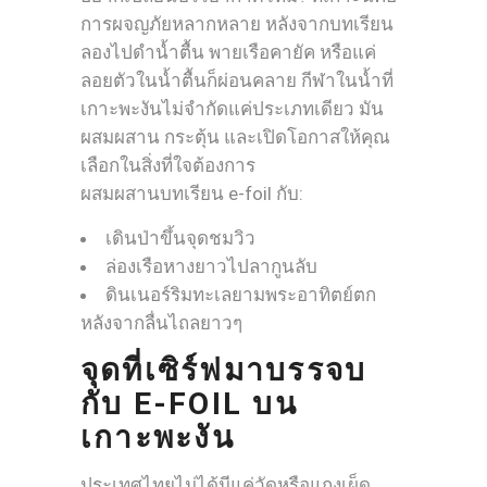
การผจญภัยหลากหลาย หลังจากบทเรียน
ลองไปดำน้ำตื้น พายเรือคายัค หรือแค่
ลอยตัวในน้ำตื้นก็ผ่อนคลาย กีฬาในน้ำที่
เกาะพะงันไม่จำกัดแค่ประเภทเดียว มัน
ผสมผสาน กระตุ้น และเปิดโอกาสให้คุณ
เลือกในสิ่งที่ใจต้องการ
ผสมผสานบทเรียน e-foil กับ:
เดินป่าขึ้นจุดชมวิว
ล่องเรือหางยาวไปลากูนลับ
ดินเนอร์ริมทะเลยามพระอาทิตย์ตก
หลังจากลื่นไถลยาวๆ
จุดที่เซิร์ฟมาบรรจบ
กับ E-FOIL บน
เกาะพะงัน
ประเทศไทยไม่ได้มีแค่วัดหรือแกงเผ็ด