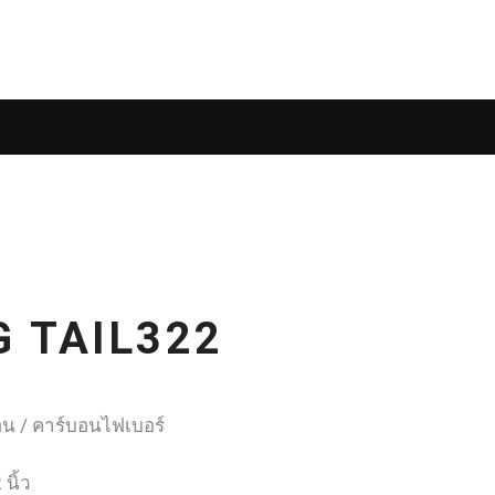
อก
ตำแหน่งที่ตั้ง
ติดต่อเรา
No products in the cart.
G TAIL322
อน / คาร์บอนไฟเบอร์
นิ้ว