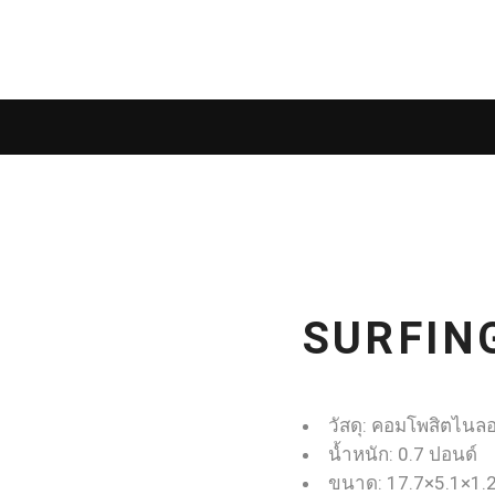
น EFF
ร้านค้า
บล็
SURFIN
วัสดุ: คอมโพสิตไนล
น้ำหนัก: 0.7 ปอนด์
ขนาด: 17.7×5.1×1.2 