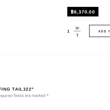
฿
8,370.00
Surfing
ADD 
Tail322
quantity
ING TAIL322”
quired fields are marked
*