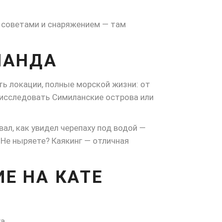
 советами и снаряжением — там
ЛАНДА
ть локации, полные морской жизни: от
т исследовать Симиланские острова или
ал, как увидел черепаху под водой —
 Не ныряете? Каякинг — отличная
Е НА КАТЕ
а.