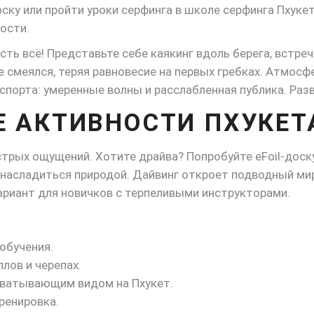
ску или пройти уроки серфинга в школе серфинга Пхуке
ости.
ть всё! Представьте себе каякинг вдоль берега, встре
ке смеялся, теряя равновесие на первых гребках. Атмосф
спорта: умеренные волны и расслабленная публика. Раз
 АКТИВНОСТИ ПХУКЕТ
острых ощущений. Хотите драйва? Попробуйте eFoil-доск
насладиться природой. Дайвинг откроет подводный мир
риант для новичков с терпеливыми инструкторами.
обучения.
ллов и черепах.
ахватывающим видом на Пхукет.
тренировка.