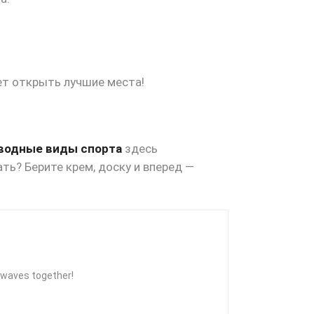
ет открыть лучшие места!
водные виды спорта
здесь
ать? Берите крем, доску и вперед —
he waves together!