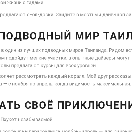
ой жизни с гидами.
едлагают eFoil-доски. Зайдите в местный дайв-шоп за
 ПОДВОДНЫЙ МИР ТАИ
 в один из лучших подводных миров Таиланда. Рядом ес
чкам подойдут мелкие участки, а опытные дайверы могу
олы предлагают курсы для всех уровней.
воляет рассмотреть каждый коралл. Мой друг рассказыв
а — с ноября по апрель, когда видимость максимальная.
АТЬ СВОЁ ПРИКЛЮЧЕНИ
в Пхукет незабываемой:
серфинга и парасейлинга, ноябрь–апрель — для дайвинг