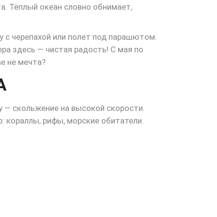
та. Тёплый океан словно обнимает,
чу с черепахой или полет под парашютом.
ера здесь — чистая радость! С мая по
ве не мечта?
А
у — скольжение на высокой скорости.
: кораллы, рифы, морские обитатели.