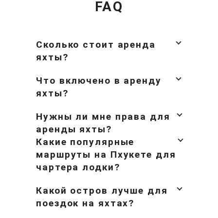
FAQ
альтернативные стоянки, которые
видят меньше трафика. Погодные
условия меняются сезонно, при этом
с ноября по апрель обеспечивают
Сколько стоит аренда
более спокойные условия
яхты?
Андаманского моря. С мая по
Что включено в аренду
октябрь приносит послеполуденные
яхты?
штормы, хотя утро часто остается
подходящим.
Нужны ли мне права для
Ко Панган предлагает меньше
аренды яхты?
инфраструктуры, но более
Какие популярные
изолированные направления.
маршруты на Пхукете для
Доступность чартеров остаётся
чартера лодки?
более ограниченной, поэтому
предварительное бронирование
Какой остров лучше для
здесь имеет большее значение.
поездок на яхтах?
КАК