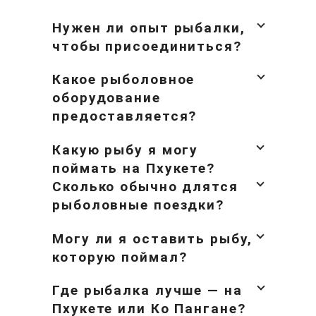
Донная рыбалка включает
постановку на якорь над структурой.
Нужен ли опыт рыбалки,
Троллинг означает покрытие
чтобы присоединиться?
расстояния с приманками за судном.
Экипаж занимается техническими
Какое рыболовное
аспектами, но вовлекает людей,
оборудование
которые хотят участвовать.
предоставляется?
Показатели улова значительно
Какую рыбу я могу
варьируются. Некоторые дни
поймать на Пхукете?
производят стабильную активность.
Сколько обычно длятся
Другие дни требуют терпения и
рыболовные поездки?
смены локаций, чтобы найти
активную рыбу. Команда
Могу ли я оставить рыбу,
корректирует тактику на основе
которую поймал?
того, что работает. Прилив волнения,
когда большая рыба натягивает
Где рыбалка лучше — на
леску, делает медленные периоды
Пхукете или Ко Пангане?
стоящими.