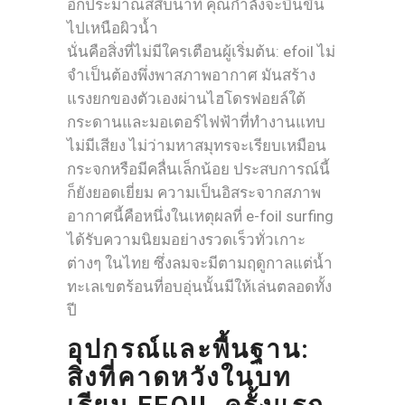
อีกประมาณสี่สิบนาที คุณกำลังจะบินขึ้น
ไปเหนือผิวน้ำ
นั่นคือสิ่งที่ไม่มีใครเตือนผู้เริ่มต้น: efoil ไม่
จำเป็นต้องพึ่งพาสภาพอากาศ มันสร้าง
แรงยกของตัวเองผ่านไฮโดรฟอยล์ใต้
กระดานและมอเตอร์ไฟฟ้าที่ทำงานแทบ
ไม่มีเสียง ไม่ว่ามหาสมุทรจะเรียบเหมือน
กระจกหรือมีคลื่นเล็กน้อย ประสบการณ์นี้
ก็ยังยอดเยี่ยม ความเป็นอิสระจากสภาพ
อากาศนี้คือหนึ่งในเหตุผลที่ e-foil surfing
ได้รับความนิยมอย่างรวดเร็วทั่วเกาะ
ต่างๆ ในไทย ซึ่งลมจะมีตามฤดูกาลแต่น้ำ
ทะเลเขตร้อนที่อบอุ่นนั้นมีให้เล่นตลอดทั้ง
ปี
อุปกรณ์และพื้นฐาน:
สิ่งที่คาดหวังในบท